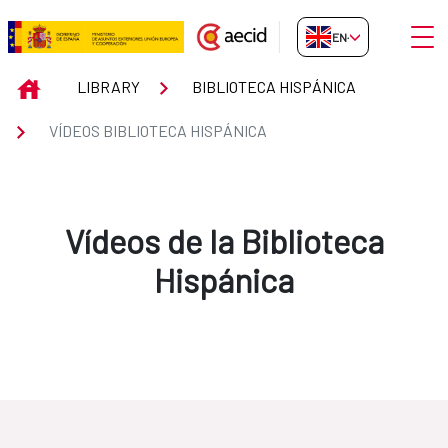
Skip to Main Content
Open
EN-GB
Vídeos Biblioteca Hispánica
INICIO
LIBRARY
BIBLIOTECA HISPÁNICA
VÍDEOS BIBLIOTECA HISPÁNICA
Vídeos de la Biblioteca
Hispánica