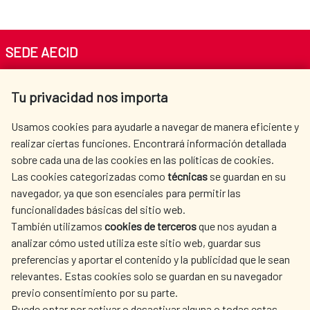
SEDE AECID
Av. Reyes Católicos 4 - 28040 Madrid
Tu privacidad nos importa
Tel. +34 900 20 30 54​​​​​​​
centro.informacion@aecid.es
Usamos cookies para ayudarle a navegar de manera eficiente y
realizar ciertas funciones. Encontrará información detallada
sobre cada una de las cookies en las políticas de cookies.
AECID
WHERE DO WE COOPERATE?
Las cookies categorizadas como
técnicas
se guardan en su
SPANISH HUMANITARIAN
PRESS ROOM
navegador, ya que son esenciales para permitir las
ACTION
funcionalidades básicas del sitio web.
CULTURE AND SCIENCE
LIBRARY
También utilizamos
cookies de terceros
que nos ayudan a
analizar cómo usted utiliza este sitio web, guardar sus
preferencias y aportar el contenido y la publicidad que le sean
relevantes. Estas cookies solo se guardan en su navegador
previo consentimiento por su parte.
Puede optar por activar o desactivar alguna o todas estas