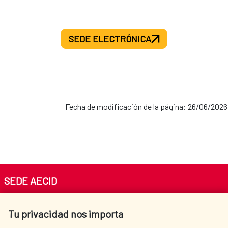
SEDE ELECTRÓNICA
Fecha de modificación de la página: 26/06/2026
SEDE AECID
Av. Reyes Católicos 4 - 28040 Madrid
Tu privacidad nos importa
Tel. +34 900 20 30 54​​​​​​​
centro.informacion@aecid.es