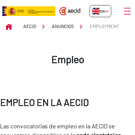
Skip to Main Content
Open
EN-GB
Employment
INICIO
AECID
ANUNCIOS
EMPLOYMENT
Empleo
EMPLEO EN LA AECID
Las convocatorias de empleo en la AECID se