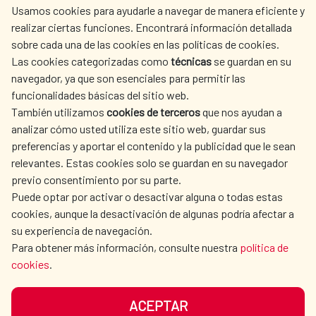
Usamos cookies para ayudarle a navegar de manera eficiente y
realizar ciertas funciones. Encontrará información detallada
sobre cada una de las cookies en las políticas de cookies.
AECID
WHERE DO WE COOPERATE?
Las cookies categorizadas como
técnicas
se guardan en su
SPANISH HUMANITARIAN
PRESS ROOM
navegador, ya que son esenciales para permitir las
ACTION
funcionalidades básicas del sitio web.
CULTURE AND SCIENCE
LIBRARY
También utilizamos
cookies de terceros
que nos ayudan a
analizar cómo usted utiliza este sitio web, guardar sus
preferencias y aportar el contenido y la publicidad que le sean
relevantes. Estas cookies solo se guardan en su navegador
previo consentimiento por su parte.
Puede optar por activar o desactivar alguna o todas estas
OUR SOCIAL MEDIA
cookies, aunque la desactivación de algunas podría afectar a
su experiencia de navegación.
Para obtener más información, consulte nuestra
política de
cookies
.
ACEPTAR
TERMS OF USE
DATA PROTECTION