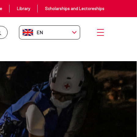
ce
Library
Scholarships and Lectoreships
EN-GB
Open menu