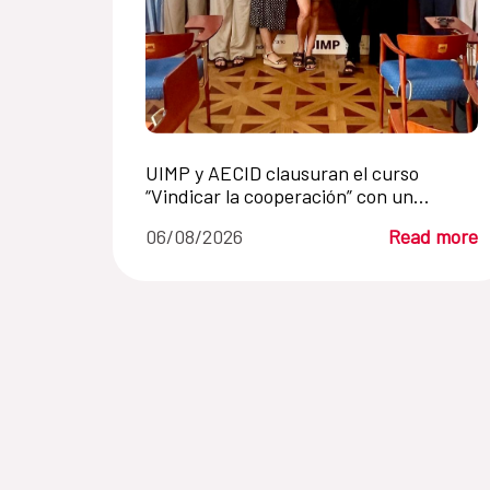
UIMP y AECID clausuran el curso
“Vindicar la cooperación” con un
llamamiento a renovar la cooperación
06/08/2026
Read more
internacional en un mundo en crisis