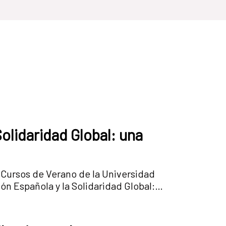
olidaridad Global: una
 Cursos de Verano de la Universidad
n Española y la Solidaridad Global:
 Lorenzo de El Escorial entre el 10 y
ance e implicaciones, con