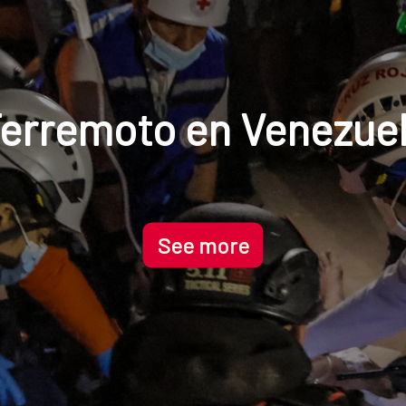
AECID launches its ne
data portal
See more