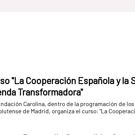
so "La Cooperación Española y la S
nda Transformadora"
ndación Carolina, dentro de la programación de los
utense de Madrid, organiza el curso: “La Cooperació
genda transformadora”, que se se desarrollará en San
e Curso de Verano es, justamente, examinar el proceso de
ma de la ley de Cooperación y dialogar sobre su alc