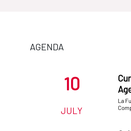
AGENDA
10
Cur
Age
La Fu
Compl
JULY
una a
el 14 de julio. El objetivo del est
refor