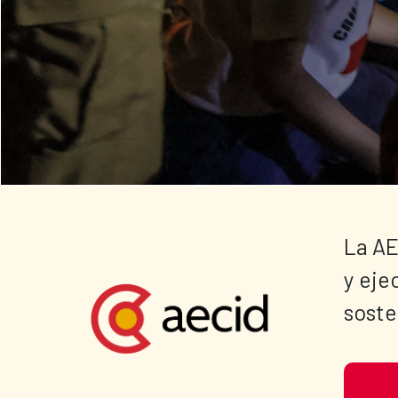
La AE
y eje
soste