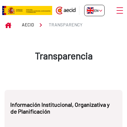
Skip to Main Content
Open
EN-GB
Transparency
INICIO
AECID
TRANSPARENCY
Transparencia
Información Institucional, Organizativa y
de Planificación