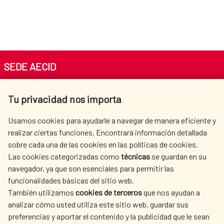
SEDE AECID
Av. Reyes Católicos 4 - 28040 Madrid
Tu privacidad nos importa
Tel. +34 900 20 30 54​​​​​​​
centro.informacion@aecid.es
Usamos cookies para ayudarle a navegar de manera eficiente y
realizar ciertas funciones. Encontrará información detallada
sobre cada una de las cookies en las políticas de cookies.
AECID
WHERE DO WE COOPERATE?
Las cookies categorizadas como
técnicas
se guardan en su
SPANISH HUMANITARIAN
PRESS ROOM
navegador, ya que son esenciales para permitir las
ACTION
funcionalidades básicas del sitio web.
CULTURE AND SCIENCE
LIBRARY
También utilizamos
cookies de terceros
que nos ayudan a
analizar cómo usted utiliza este sitio web, guardar sus
preferencias y aportar el contenido y la publicidad que le sean