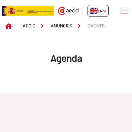
Skip to Main Content
Open
EN-GB
Events
INICIO
AECID
ANUNCIOS
EVENTS
Agenda