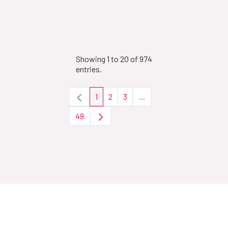
Showing 1 to 20 of 974
entries.
1
2
3
...
Page
Page
Page
Intermediate Pages Use T
49
Page