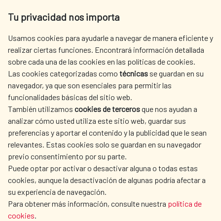
Av. Reyes Católicos 4 - 28040 Madrid
Tu privacidad nos importa
Tel. +34 900 20 30 54​​​​​​​
centro.informacion@aecid.es
Usamos cookies para ayudarle a navegar de manera eficiente y
realizar ciertas funciones. Encontrará información detallada
sobre cada una de las cookies en las políticas de cookies.
AECID
WHERE DO WE COOPERATE?
Las cookies categorizadas como
técnicas
se guardan en su
SPANISH HUMANITARIAN
PRESS ROOM
navegador, ya que son esenciales para permitir las
ACTION
funcionalidades básicas del sitio web.
CULTURE AND SCIENCE
LIBRARY
También utilizamos
cookies de terceros
que nos ayudan a
analizar cómo usted utiliza este sitio web, guardar sus
preferencias y aportar el contenido y la publicidad que le sean
relevantes. Estas cookies solo se guardan en su navegador
previo consentimiento por su parte.
Puede optar por activar o desactivar alguna o todas estas
OUR SOCIAL MEDIA
cookies, aunque la desactivación de algunas podría afectar a
su experiencia de navegación.
Para obtener más información, consulte nuestra
política de
cookies
.