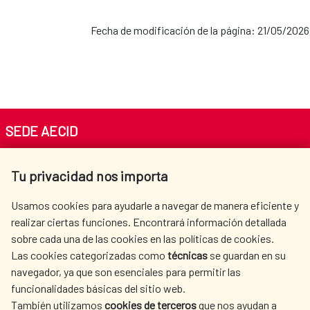
Cooperación con la CEDEAO
Fecha de modificación de la página: 21/05/2026
AECID en Perú
Población Saharaui
AECID en República
Dominicana
SEDE AECID
Av. Reyes Católicos 4 - 28040 Madrid
AECID en Uruguay
Tu privacidad nos importa
Tel. +34 900 20 30 54​​​​​​​
centro.informacion@aecid.es
Usamos cookies para ayudarle a navegar de manera eficiente y
AECID en Venezuela
realizar ciertas funciones. Encontrará información detallada
sobre cada una de las cookies en las políticas de cookies.
AECID
WHERE DO WE COOPERATE?
Las cookies categorizadas como
técnicas
se guardan en su
SPANISH HUMANITARIAN
PRESS ROOM
navegador, ya que son esenciales para permitir las
ACTION
funcionalidades básicas del sitio web.
CULTURE AND SCIENCE
LIBRARY
También utilizamos
cookies de terceros
que nos ayudan a