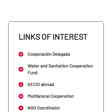
AECID en Colombia
AECID en Jordania
AECID en Costa Rica
LINKS OF INTEREST
AECID en Líbano
AECID en Cuba
Cooperación Delegada
AECID en Mali
AECID en Ecuador
Water and Sanitation Cooperation
Fund
AECID en Marruecos
AECID en El Salvador
AECID abroad
AECID en Mauritania
Multilateral Cooperation
AECID en Guatemala
NGO Coordinator