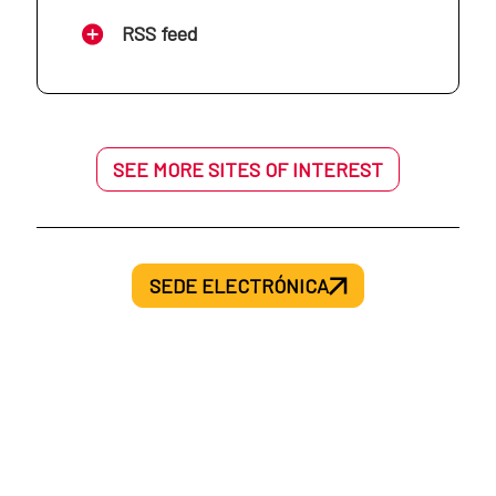
AECID en Mozambique
RSS feed
AECID en Haití
AECID en Níger
AECID en Honduras
SEE MORE SITES OF INTEREST
AECID en Palestina
AECID en México
AECID en Senegal
SEDE ELECTRÓNICA
AECID en Nicaragua
AECID en Siria
AECID en Panamá
AECID en Túnez
AECID en Paraguay