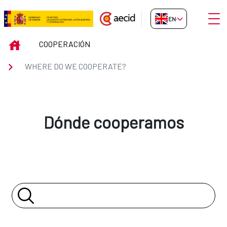
Skip to Main Content
Open
EN-GB
WHERE DO WE COOPERATE?
INICIO
COOPERACIÓN
WHERE DO WE COOPERATE?
Dónde cooperamos