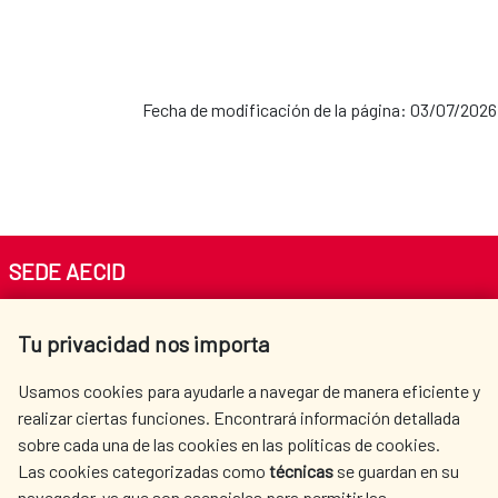
Fecha de modificación de la página: 03/07/2026
SEDE AECID
Av. Reyes Católicos 4 - 28040 Madrid
Tu privacidad nos importa
Tel. +34 900 20 30 54​​​​​​​
centro.informacion@aecid.es
Usamos cookies para ayudarle a navegar de manera eficiente y
realizar ciertas funciones. Encontrará información detallada
sobre cada una de las cookies en las políticas de cookies.
AECID
WHERE DO WE COOPERATE?
Las cookies categorizadas como
técnicas
se guardan en su
SPANISH HUMANITARIAN
PRESS ROOM
navegador, ya que son esenciales para permitir las