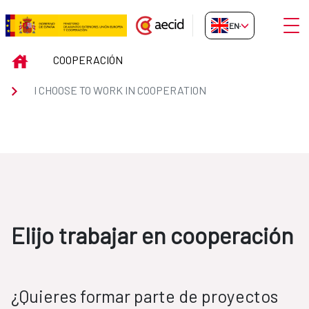
Skip to Main Content
Open
EN-GB
ElijoCooperacion
INICIO
COOPERACIÓN
I CHOOSE TO WORK IN COOPERATION
Elijo trabajar en cooperación
¿Quieres formar parte de proyectos