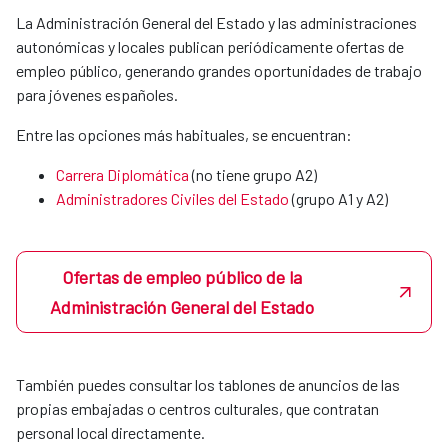
MERIDIES o acuerdos con instituciones
La Administración General del Estado y las administraciones
colaboradoras.
autonómicas y locales publican periódicamente ofertas de
empleo público, generando grandes oportunidades de trabajo
para jóvenes españoles.
Xunta de Galicia
Entre las opciones más habituales, se encuentran:
Carrera Diplomática
(no tiene grupo A2)
Fundación universitaria Las Palmas
Administradores Civiles del Estado
(grupo A1 y A2)​​​​​​​
Universidad Politécnica de Valencia
Ofertas de empleo público de la
Administración General del Estado
Podrás hacerlas tanto en la sede central en Madrid como en
nuestras OCES en el exterior.
También puedes consultar los tablones de anuncios de las
En Madrid, si un estudiante quiere realizar prácticas en la
propias embajadas o centros culturales, que contratan
agencia, por sí mismo o a través de su coordinador de
personal local directamente.
prácticas mandará un correo a la Unidad de Apoyo de la