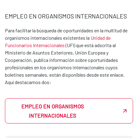
dirección en la que desee realizarlas con su CV y su
disponibilidad. Si hubiera un departamento en la AECID
EMPLEO EN ORGANISMOS INTERNACIONALES
interesado en acoger al estudiante, se pondría en
contacto directamente para acordar la estancia
Para facilitar la búsqueda de oportunidades en la multitud de
formativa.
organismos internacionales existentes la
Unidad de
Las oficinas de cooperación en el exterior también
Funcionarios Internacionales
(UFI) que está adscrita al
pueden acoger estudiantes en prácticas, y las
Ministerio de Asuntos Exteriores, Unión Europea y
peticiones también se canalizarán a través de las
Cooperación, publica información sobre oportunidades
Unidades de apoyo de cada dirección.
profesionales en los organismos internacionales cuyos
boletines semanales, están disponibles desde este enlace.
Consulta por los requisitos y las plazas disponibles
Aquí destacamos dos:
escribiendo a becasmae@aecid.es. La AECID es un entorno
donde podrás aprender, crecer y aportar a proyectos con
impacto global.
Actualmente disponemos de convenios con los siguientes
EMPLEO EN ORGANISMOS
centros:
INTERNACIONALES
UNIVERSIDAD
CONTACTO email