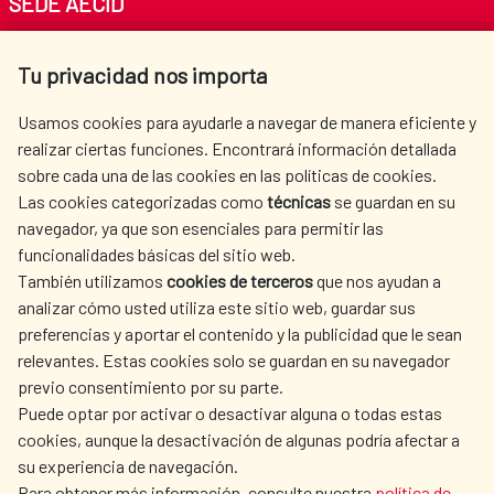
SEDE AECID
Av. Reyes Católicos 4 - 28040 Madrid
Tu privacidad nos importa
Tel. +34 900 20 30 54​​​​​​​
centro.informacion@aecid.es
Usamos cookies para ayudarle a navegar de manera eficiente y
realizar ciertas funciones. Encontrará información detallada
sobre cada una de las cookies en las políticas de cookies.
AECID
WHERE DO WE COOPERATE?
Las cookies categorizadas como
técnicas
se guardan en su
SPANISH HUMANITARIAN
PRESS ROOM
navegador, ya que son esenciales para permitir las
ACTION
funcionalidades básicas del sitio web.
CULTURE AND SCIENCE
LIBRARY
También utilizamos
cookies de terceros
que nos ayudan a
analizar cómo usted utiliza este sitio web, guardar sus
preferencias y aportar el contenido y la publicidad que le sean
relevantes. Estas cookies solo se guardan en su navegador
previo consentimiento por su parte.
Puede optar por activar o desactivar alguna o todas estas
OUR SOCIAL MEDIA
cookies, aunque la desactivación de algunas podría afectar a
su experiencia de navegación.
Para obtener más información, consulte nuestra
política de