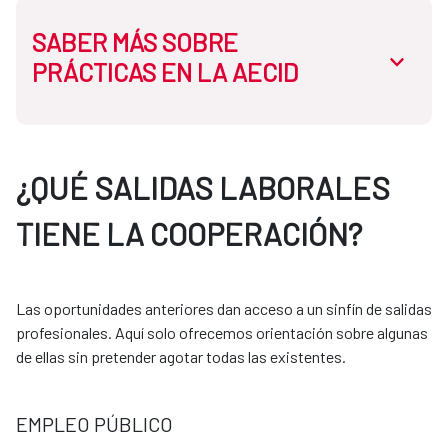
SABER MÁS SOBRE
abrir.des
PRÁCTICAS EN LA AECID
En la AECID disponemos de dos tipos de prácticas:
¿QUÉ SALIDAS LABORALES
TIENE LA COOPERACIÓN?
Prácticas curriculares:
Necesitas que tu universidad tenga convenio con la
Las oportunidades anteriores dan acceso a un sinfín de salidas
AECID. El proceso se gestiona siempre a través de
profesionales. Aquí solo ofrecemos orientación sobre algunas
tu universidad.
de ellas sin pretender agotar todas las existentes.
Prácticas extracurriculares:
EMPLEO PÚBLICO
Puedes acceder mediante programas como