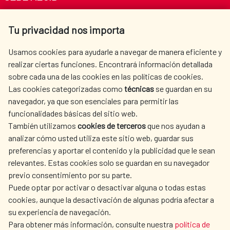
Av. Reyes Católicos 4 - 28040 Madrid
Tu privacidad nos importa
Tel. +34 900 20 30 54​​​​​​​
centro.informacion@aecid.es
Usamos cookies para ayudarle a navegar de manera eficiente y
realizar ciertas funciones. Encontrará información detallada
sobre cada una de las cookies en las políticas de cookies.
AECID
WHERE DO WE COOPERATE?
Las cookies categorizadas como
técnicas
se guardan en su
SPANISH HUMANITARIAN
PRESS ROOM
navegador, ya que son esenciales para permitir las
ACTION
funcionalidades básicas del sitio web.
CULTURE AND SCIENCE
LIBRARY
También utilizamos
cookies de terceros
que nos ayudan a
analizar cómo usted utiliza este sitio web, guardar sus
preferencias y aportar el contenido y la publicidad que le sean
relevantes. Estas cookies solo se guardan en su navegador
previo consentimiento por su parte.
Puede optar por activar o desactivar alguna o todas estas
OUR SOCIAL MEDIA
cookies, aunque la desactivación de algunas podría afectar a
su experiencia de navegación.
Para obtener más información, consulte nuestra
política de