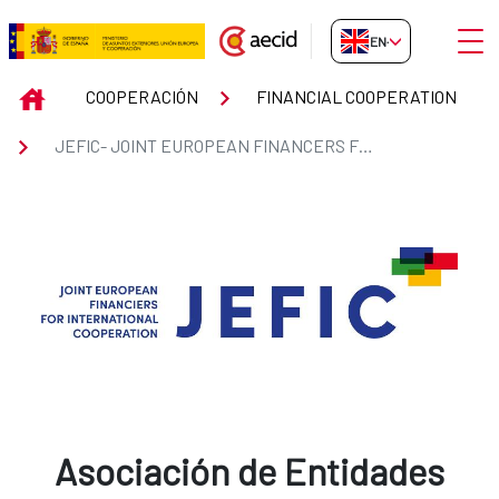
Skip to Main Content
Open
EN-GB
JEFIC- JOINT EUROPEAN FINA
INICIO
COOPERACIÓN
FINANCIAL COOPERATION
JEFIC- JOINT EUROPEAN FINANCERS FOR INTERNATIONAL COOPERATION
Asociación de Entidades