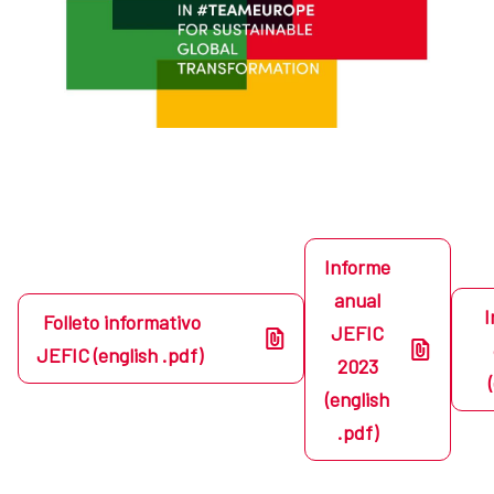
Informe
anual
I
Folleto informativo
JEFIC
JEFIC (english .pdf)
2023
(english
.pdf)