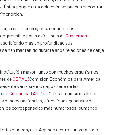
. Única porque en la colección se pueden encontrar
rimer orden.
pológicos, arqueológicos, económicos,
comprensible por la existencia de
Cuadernos
 Describiendo más en profundidad sus
que se han mantenido durante años relaciones de canje
la institución mayor, junto con muchos organismos
ones de
CEPAL
(Comisión Económica para América
 sesenta venía siendo depositaria de las
 como
Comunidad Andina
. Otros organismos de los
des bancos nacionales, direcciones generales de
as son los corresponsales más numerosos, sumando
storia, museos, etc. Algunos centros universitarios