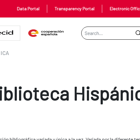
Data Portal
Transparency Portal
Electronic Offi
Search Bar
NICA
iblioteca Hispáni
ión bibliográfica variada y única a la vez. Variada por la diferente te