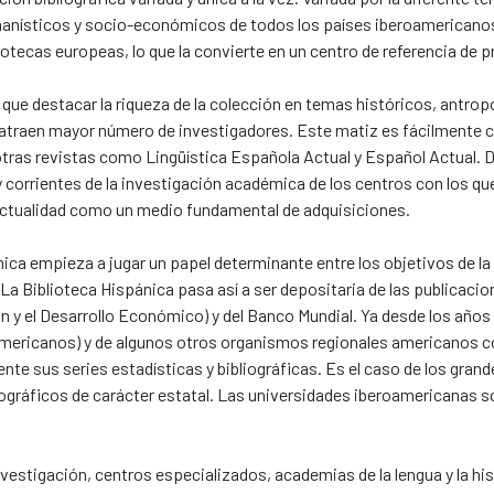
anísticos y socio-económicos de todos los países iberoamericanos
otecas europeas, lo que la convierte en un centro de referencia de p
que destacar la riqueza de la colección en temas históricos, antro
ue atraen mayor número de investigadores. Este matiz es fácilmente 
a otras revistas como Lingüística Española Actual y Español Actual.
 y corrientes de la investigación académica de los centros con los 
 actualidad como un medio fundamental de adquisiciones.
mica empieza a jugar un papel determinante entre los objetivos de 
. La Biblioteca Hispánica pasa así a ser depositaria de las publicaci
n y el Desarrollo Económico) y del Banco Mundial. Ya desde los años
Americanos) y de algunos otros organismos regionales americanos
e sus series estadísticas y bibliográficas. Es el caso de los gran
ibliográficos de carácter estatal. Las universidades iberoamerican
vestigación, centros especializados, academias de la lengua y la hi