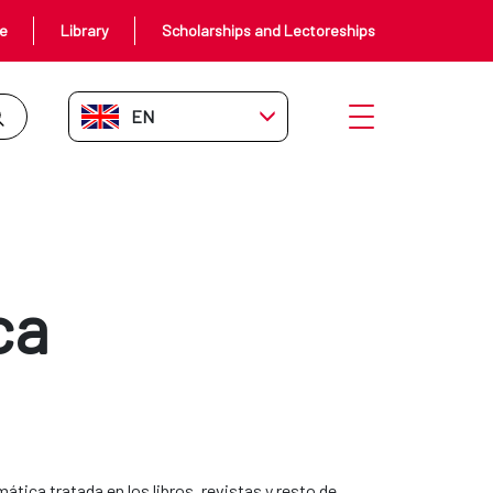
ce
Library
Scholarships and Lectoreships
EN-GB
Open menu
ca
mática tratada en los libros, revistas y resto de