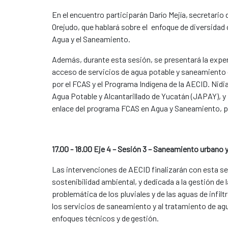
En el encuentro participarán Darío Mejía, secretario
Orejudo, que hablará sobre el enfoque de diversidad 
Agua y el Saneamiento.
Además, durante esta sesión, se presentará la exper
acceso de servicios de agua potable y saneamiento e
por el FCAS y el Programa Indígena de la AECID. Nid
Agua Potable y Alcantarillado de Yucatán (JAPAY), y 
enlace del programa FCAS en Agua y Saneamiento, p
17.00 - 18.00 Eje 4 – Sesión 3 – Saneamiento urbano 
Las intervenciones de AECID finalizarán con esta ses
sostenibilidad ambiental, y dedicada a la gestión de 
problemática de los pluviales y de las aguas de infil
los servicios de saneamiento y al tratamiento de ag
enfoques técnicos y de gestión.