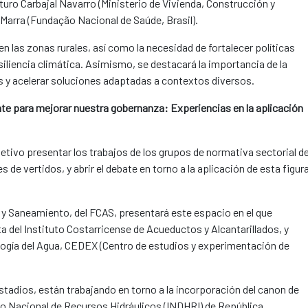
rturo Carbajal Navarro (Ministerio de Vivienda, Construcción y
Marra (Fundação Nacional de Saúde, Brasil).
en las zonas rurales, así como la necesidad de fortalecer políticas
esiliencia climática. Asimismo, se destacará la importancia de la
s y acelerar soluciones adaptadas a contextos diversos.
nte para mejorar nuestra gobernanza: Experiencias en la aplicación
etivo presentar los trabajos de los grupos de normativa sectorial d
 de vertidos, y abrir el debate en torno a la aplicación de esta figur
 y Saneamiento, del FCAS, presentará este espacio en el que
a del Instituto Costarricense de Acueductos y Alcantarillados, y
ología del Agua, CEDEX (Centro de estudios y experimentación de
stadios, están trabajando en torno a la incorporación del canon de
tuto Nacional de Recursos Hidráulicos (INDHRI) de República