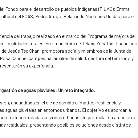
 del Fondo para el desarrollo de pueblos indígenas (FILAC); Emma
cultural del FCAS, Pedro Arrojo, Relator de Naciones Unidas para el
iencia del trabajo realizado en el marco del Programa de mejora del
n localidades rurales en el municipio de Tekax, Yucatán, financiado
ia de Jesús Tec Chan, promotora social y miembros de la Junta de
Rosa Canche, campesina, auxiliar de salud, gestora del territorio y
resentarán su experiencia.
y gestión de aguas pluviales: Un reto integrado.
ión, encuadrada en el eje de cambio climático, resiliencia y
las aguas pluviales en entornos urbanos. El objetivo es abordar la
tración e incontroladas en zonas urbanas, en particular su afección a
uas residuales, presentando posibles soluciones desde distintos