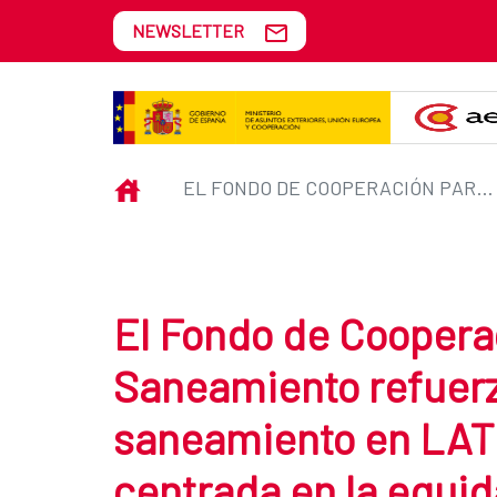
Skip to Main Content
NEWSLETTER
El Fondo de Cooperación para A
INICIO
EL FONDO DE COOPERACIÓN PARA AGUA Y SANEAMIENTO REFUERZA SU COMPROMISO CON EL SANEAMIENTO EN LATINOSAN, CON UNA AGENDA CENTRADA EN LA EQUIDAD Y LA SOSTENIBILIDAD
El Fondo de Coopera
Saneamiento refuerz
saneamiento en LAT
centrada en la equida