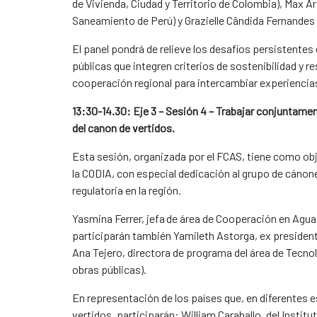
de Vivienda, Ciudad y Territorio de Colombia), Max A
Saneamiento de Perú) y Grazielle Cândida Fernandes 
El panel pondrá de relieve los desafíos persistentes 
públicas que integren criterios de sostenibilidad y r
cooperación regional para intercambiar experiencia
13:30-14.30: Eje 3 – Sesión 4 – Trabajar conjuntame
del canon de vertidos.
Esta sesión, organizada por el FCAS, tiene como obj
la CODIA, con especial dedicación al grupo de cánones
regulatoria en la región.
Yasmina Ferrer, jefa de área de Cooperación en Agua
participarán también Yamileth Astorga, ex president
Ana Tejero, directora de programa del área de Tecn
obras públicas).
En representación de los países que, en diferentes e
vertidos, participarán: William Caraballo, del Insti