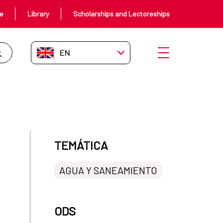
ce
Library
Scholarships and Lectoreships
EN-GB
Open menu
ompromiso con el saneamiento en
TEMÁTICA
AGUA Y SANEAMIENTO
ODS