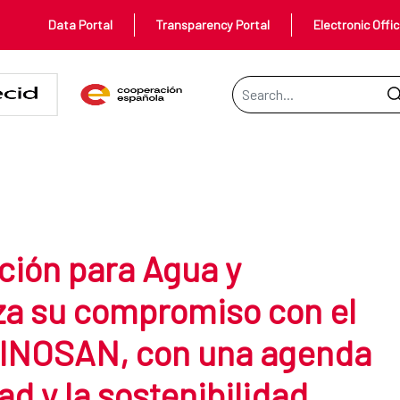
Data Portal
Transparency Portal
Electronic Offi
Search Bar
gua y Saneamiento refuerza su c
ción para Agua y
a su compromiso con el
INOSAN, con una agenda
d y la sostenibilidad