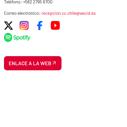
Teléfono: +562 2795 9700
Correo electrónico:
recepcion.cc.chile@aecid.es
ENLACE A LA WEB