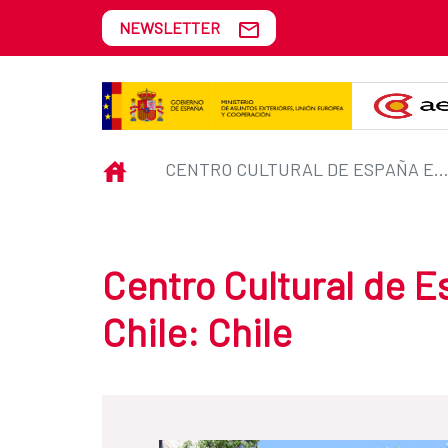
Skip to Main Content
NEWSLETTER
Centro Cultural de España en San
INICIO
CENTRO CULTURAL DE ESPAÑA EN SANTIAGO DE CHILE: C
Centro Cultural de 
Chile: Chile