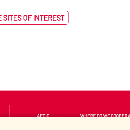
 SITES OF INTEREST
AECID
WHERE DO WE COOPER