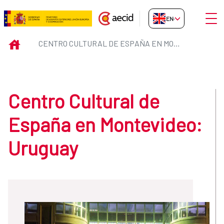
Skip to Main Content
Open
EN-GB
Centro Cultural de España en M
INICIO
CENTRO CULTURAL DE ESPAÑA EN MONTEVIDEO: URUGUAY
Centro Cultural de
España en Montevideo:
Uruguay