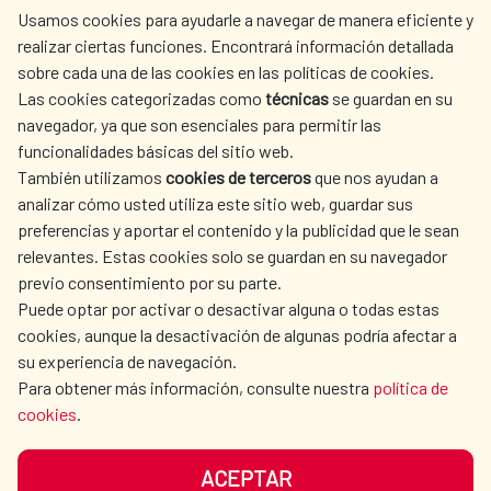
Usamos cookies para ayudarle a navegar de manera eficiente y
realizar ciertas funciones. Encontrará información detallada
sobre cada una de las cookies en las políticas de cookies.
AECID
WHERE DO WE COOPERATE?
Las cookies categorizadas como
técnicas
se guardan en su
SPANISH HUMANITARIAN
PRESS ROOM
navegador, ya que son esenciales para permitir las
ACTION
funcionalidades básicas del sitio web.
CULTURE AND SCIENCE
LIBRARY
También utilizamos
cookies de terceros
que nos ayudan a
analizar cómo usted utiliza este sitio web, guardar sus
preferencias y aportar el contenido y la publicidad que le sean
relevantes. Estas cookies solo se guardan en su navegador
previo consentimiento por su parte.
Puede optar por activar o desactivar alguna o todas estas
OUR SOCIAL MEDIA
cookies, aunque la desactivación de algunas podría afectar a
su experiencia de navegación.
Para obtener más información, consulte nuestra
política de
cookies
.
ACEPTAR
TERMS OF USE
DATA PROTECTION