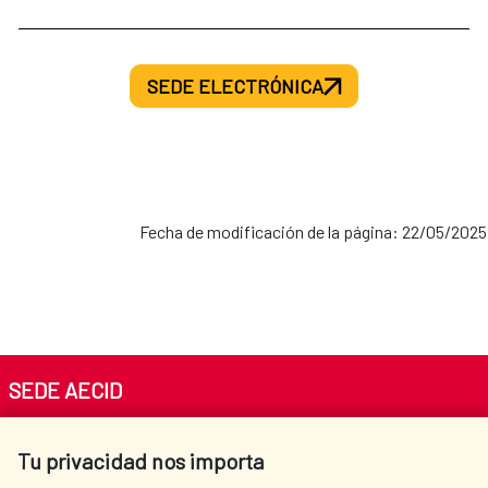
SEDE ELECTRÓNICA
Fecha de modificación de la página: 22/05/2025
SEDE AECID
Av. Reyes Católicos 4 - 28040 Madrid
Tu privacidad nos importa
Tel. +34 900 20 30 54​​​​​​​
centro.informacion@aecid.es