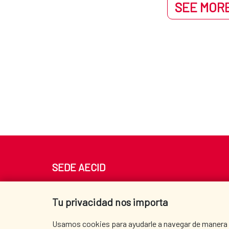
SEE MORE
SEDE AECID
Av. Reyes Católicos 4 - 28040 Madrid
Tel. +34 900 20 30 54​​​​​​​
Tu privacidad nos importa
centro.informacion@aecid.es
Usamos cookies para ayudarle a navegar de manera ef