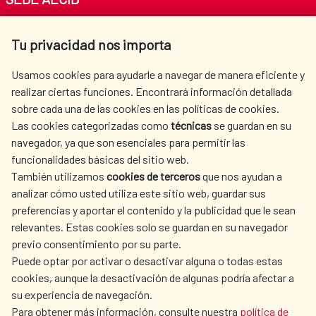
Av. Reyes Católicos 4 - 28040 Madrid
Tu privacidad nos importa
Tel. +34 900 20 30 54​​​​​​​
centro.informacion@aecid.es
Usamos cookies para ayudarle a navegar de manera eficiente y
realizar ciertas funciones. Encontrará información detallada
sobre cada una de las cookies en las políticas de cookies.
AECID
WHERE DO WE COOPERATE?
Las cookies categorizadas como
técnicas
se guardan en su
SPANISH HUMANITARIAN
PRESS ROOM
navegador, ya que son esenciales para permitir las
ACTION
funcionalidades básicas del sitio web.
CULTURE AND SCIENCE
LIBRARY
También utilizamos
cookies de terceros
que nos ayudan a
analizar cómo usted utiliza este sitio web, guardar sus
preferencias y aportar el contenido y la publicidad que le sean
relevantes. Estas cookies solo se guardan en su navegador
previo consentimiento por su parte.
Puede optar por activar o desactivar alguna o todas estas
OUR SOCIAL MEDIA
cookies, aunque la desactivación de algunas podría afectar a
su experiencia de navegación.
Para obtener más información, consulte nuestra
política de