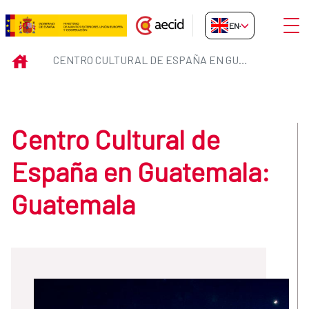
Skip to Main Content
Open
EN-GB
Centro Cultural de España en G
INICIO
CENTRO CULTURAL DE ESPAÑA EN GUATEMALA
Centro Cultural de
España en Guatemala:
Guatemala