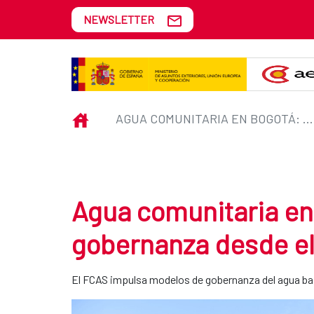
Skip to Main Content
NEWSLETTER
Agua comunitaria en Bogotá: fort
INICIO
AGUA COMUNITARIA EN BOGOTÁ: FORTALECIENDO LA GOBERNANZA DESDE EL TERRITORIO
Agua comunitaria en 
gobernanza desde el 
El FCAS impulsa modelos de gobernanza del agua basa