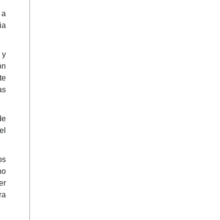
 a
ia
 y
ón
te
as
de
el
os
no
er
ra