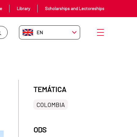
ce
Library
Scholarships and Lectoreships
EN-GB
Open menu
 territorio
TEMÁTICA
COLOMBIA
ODS