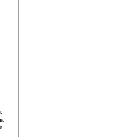
la
ma
el