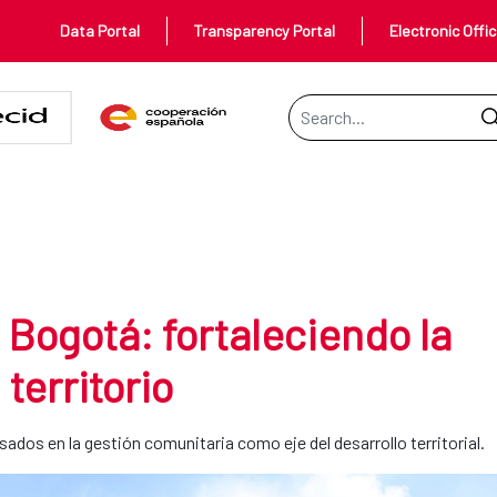
Data Portal
Transparency Portal
Electronic Offi
Search Bar
aleciendo la gobernanza desde el
Bogotá: fortaleciendo la
territorio
dos en la gestión comunitaria como eje del desarrollo territorial.