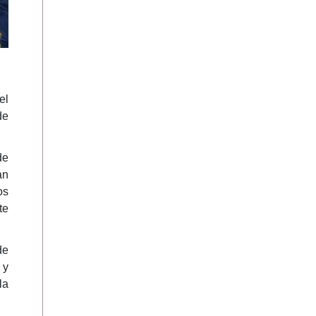
el
de
de
an
os
te
de
 y
la