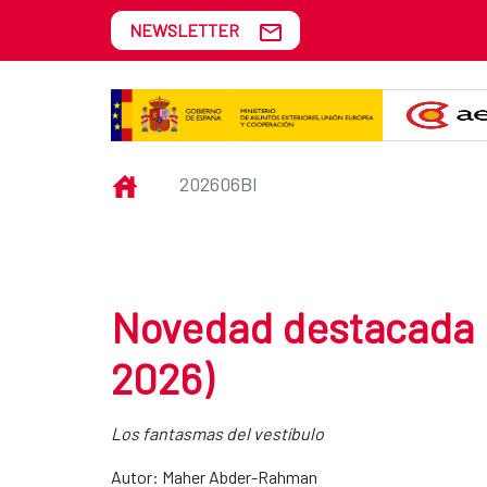
Skip to Main Content
NEWSLETTER
202606bi
INICIO
202606BI
Novedad destacada Bi
2026)
Los fantasmas del vestíbulo
Autor: Maher Abder-Rahman