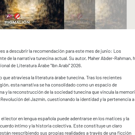
ores a descubrir la recomendación para este mes de junio: Los
nte de la narrativa tunecina actual. Su autor, Maher Abder-Rahman, 
onal de Literatura Árabe "Ibn Arabí" 2026.
que atraviesa la literatura árabe tunecina. Tras los recientes
región, esta narrativa se ha consolidado como un espacio de
uma y la reconstrucción de la sociedad tunecina que vincula la memor
a Revolución del Jazmín, cuestionando la identidad y la pertenencia a
 el lector en lengua española puede adentrarse en los matices y la
ecuerdo íntimo y la historia colectiva. Este constituye un claro
están reescribiendo sus propias realidades a través de una ficción