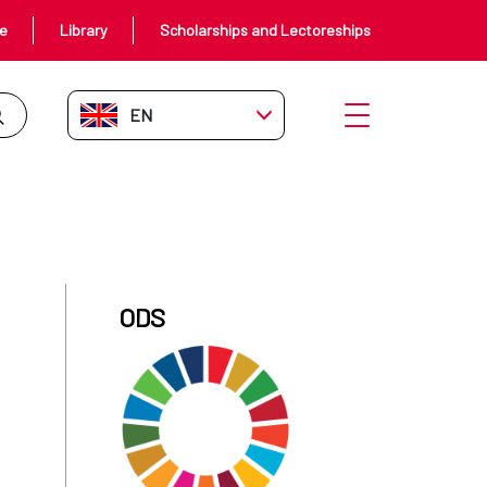
ce
Library
Scholarships and Lectoreships
EN-GB
Open menu
ODS