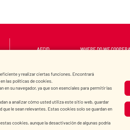
AECID
WHERE DO WE COOPER
PRESS ROOM
CULTURE AND SCIEN
iciente y realizar ciertas funciones. Encontrará
en las políticas de cookies.
an en su navegador, ya que son esenciales para permitir las
O
dan a analizar cómo usted utiliza este sitio web, guardar
dad que le sean relevantes. Estas cookies solo se guardan en
 estas cookies, aunque la desactivación de algunas podría