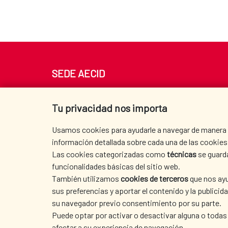
SEDE AECID
Av. Reyes Católicos 4 - 28040 Madrid
Tel. +34 900 20 30 54​​​​​​​
Tu privacidad nos importa
centro.informacion@aecid.es
Usamos cookies para ayudarle a navegar de manera ef
información detallada sobre cada una de las cookies 
Las cookies categorizadas como
técnicas
se guard
funcionalidades básicas del sitio web.
También utilizamos
cookies de terceros
que nos ayu
sus preferencias y aportar el contenido y la publici
su navegador previo consentimiento por su parte.
Puede optar por activar o desactivar alguna o todas
afectar a su experiencia de navegación.