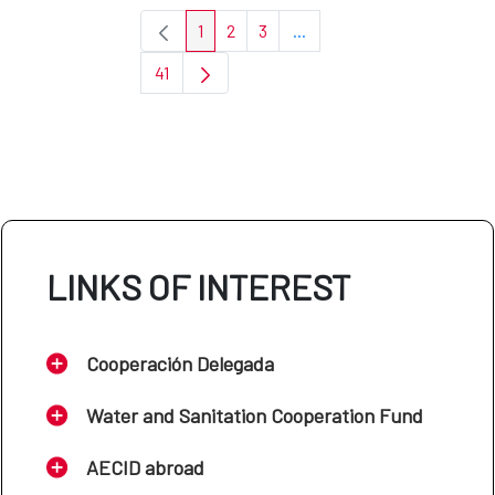
1
2
3
...
Page
Page
Page
Intermediate Pages Use TA
41
Page
LINKS OF INTEREST
Cooperación Delegada
Water and Sanitation Cooperation Fund
AECID abroad