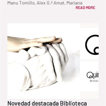
Manu Tomillo, Alex G.ª Amat, Mariana
READ MORE
Vaccaro y Lourdes Moreno Cazalla [Madrid]:
Agencia Española de Cooperación
Internacional para el Desarrollo, D.L. 2026
Signatura: AECID 2026-1
Novedad destacada Biblioteca