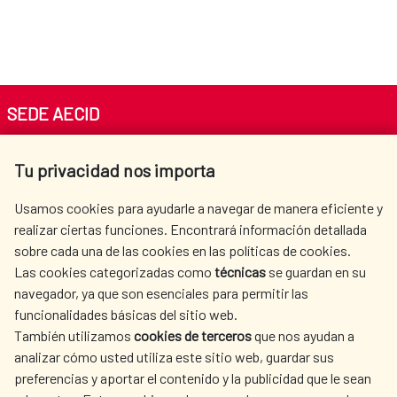
SEDE AECID
Av. Reyes Católicos 4 - 28040 Madrid
Tu privacidad nos importa
Tel. +34 900 20 30 54​​​​​​​
centro.informacion@aecid.es
Usamos cookies para ayudarle a navegar de manera eficiente y
realizar ciertas funciones. Encontrará información detallada
sobre cada una de las cookies en las políticas de cookies.
AECID
WHERE DO WE COOPERATE?
Las cookies categorizadas como
técnicas
se guardan en su
SPANISH HUMANITARIAN
PRESS ROOM
navegador, ya que son esenciales para permitir las
ACTION
funcionalidades básicas del sitio web.
CULTURE AND SCIENCE
LIBRARY
También utilizamos
cookies de terceros
que nos ayudan a
analizar cómo usted utiliza este sitio web, guardar sus
preferencias y aportar el contenido y la publicidad que le sean