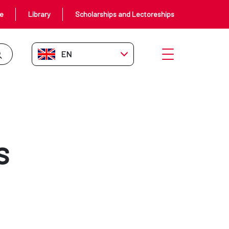
ce
Library
Scholarships and Lectoreships
EN-GB
Open menu
s