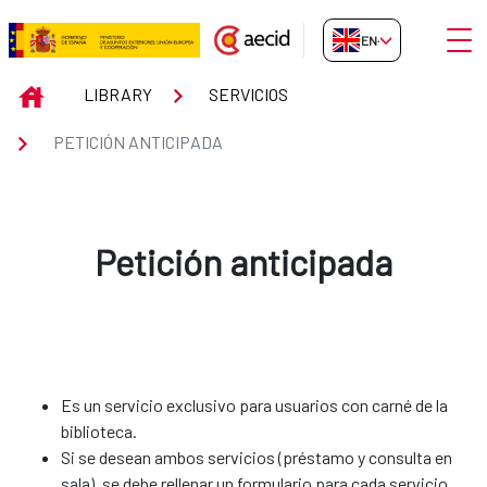
Skip to Main Content
Open
EN-GB
Petición anticipada
INICIO
LIBRARY
SERVICIOS
PETICIÓN ANTICIPADA
Petición anticipada
Es un servicio exclusivo para usuarios con carné de la
biblioteca.
Si se desean ambos servicios (préstamo y consulta en
sala), se debe rellenar un formulario para cada servicio.