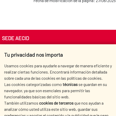
Fecha de modificación de la página: 27/08/2025
SEDE AECID
Av. Reyes Católicos 4 - 28040 Madrid
Tu privacidad nos importa
Tel. +34 900 20 30 54​​​​​​​
centro.informacion@aecid.es
Usamos cookies para ayudarle a navegar de manera eficiente y
realizar ciertas funciones. Encontrará información detallada
sobre cada una de las cookies en las políticas de cookies.
AECID
WHERE DO WE COOPERATE?
Las cookies categorizadas como
técnicas
se guardan en su
SPANISH HUMANITARIAN
PRESS ROOM
navegador, ya que son esenciales para permitir las
ACTION
funcionalidades básicas del sitio web.
También utilizamos
cookies de terceros
que nos ayudan a
CULTURE AND SCIENCE
LIBRARY
analizar cómo usted utiliza este sitio web, guardar sus
preferencias y aportar el contenido y la publicidad que le sean