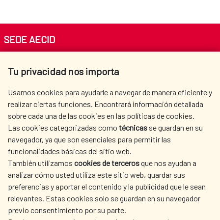
SEDE AECID
Av. Reyes Católicos 4 - 28040 Madrid
Tu privacidad nos importa
Tel. +34 900 20 30 54​​​​​​​
centro.informacion@aecid.es
Usamos cookies para ayudarle a navegar de manera eficiente y
realizar ciertas funciones. Encontrará información detallada
sobre cada una de las cookies en las políticas de cookies.
AECID
WHERE DO WE COOPERATE?
Las cookies categorizadas como
técnicas
se guardan en su
SPANISH HUMANITARIAN
PRESS ROOM
navegador, ya que son esenciales para permitir las
ACTION
funcionalidades básicas del sitio web.
CULTURE AND SCIENCE
LIBRARY
También utilizamos
cookies de terceros
que nos ayudan a
analizar cómo usted utiliza este sitio web, guardar sus
preferencias y aportar el contenido y la publicidad que le sean
relevantes. Estas cookies solo se guardan en su navegador
previo consentimiento por su parte.