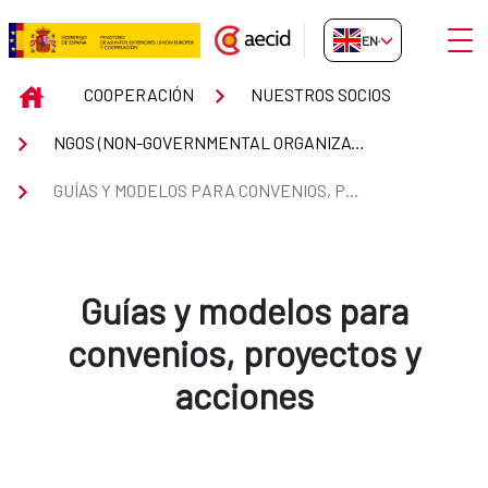
Skip to Main Content
Open
EN-GB
Guías y modelos para convenios,
INICIO
COOPERACIÓN
NUESTROS SOCIOS
NGOS (NON-GOVERNMENTAL ORGANIZATIONS)
GUÍAS Y MODELOS PARA CONVENIOS, PROYECTOS Y ACCIONES
Guías y modelos para
convenios, proyectos y
acciones