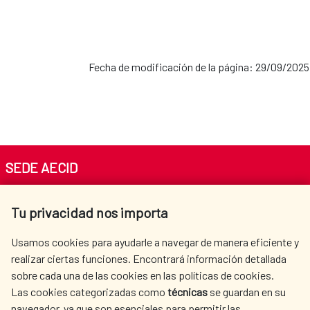
Fecha de modificación de la página: 29/09/2025
SEDE AECID
Av. Reyes Católicos 4 - 28040 Madrid
Tu privacidad nos importa
Tel. +34 900 20 30 54​​​​​​​
centro.informacion@aecid.es
Usamos cookies para ayudarle a navegar de manera eficiente y
realizar ciertas funciones. Encontrará información detallada
sobre cada una de las cookies en las políticas de cookies.
AECID
WHERE DO WE COOPERATE?
Las cookies categorizadas como
técnicas
se guardan en su
SPANISH HUMANITARIAN
PRESS ROOM
navegador, ya que son esenciales para permitir las