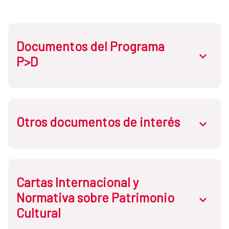
Documentos del Programa
abrir.des
P>D
Otros documentos de interés
Folleto Patrimonio para el
abrir.des
Desarrollo
Memoria 2011
Cartas Internacional y
Manual para la Conservación del
Normativa sobre Patrimonio
Patrimonio Arquitectónico Habitacional
abrir.des
Cultural
Memoria 2010
de Sucre. Unidad Mixta Municipal
Patrimonio Histórico - PRAHS. Bolivia.