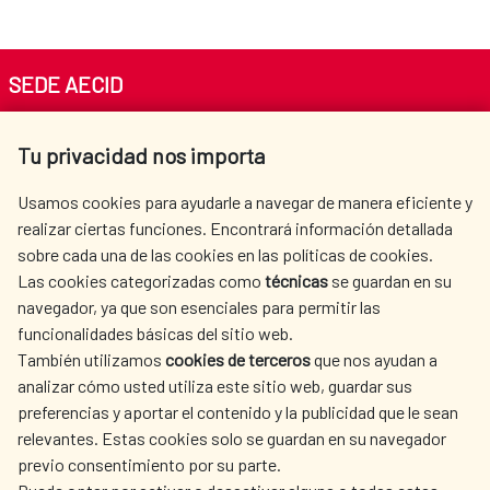
ciudad de hoy, entre la ciudad histórica
Convención sobre Protección
Historiques "Réhabilitation Urbaine et
y la de hoy. Centro Cultural de España
Patrimonio Mundial, Cultural y
Droit à la Ville: le défi de l’équite
en México. 2008.
Natural (1972)
sociale". Cartagena de Indias, 27 - 30
SEDE AECID
juillet 2009.
Av. Reyes Católicos 4 - 28040 Madrid
Regeneración Urbana Integral.
Normas de Quito (1967)
Tu privacidad nos importa
Tel. +34 900 20 30 54​​​​​​​
SEPES. 2011.
centro.informacion@aecid.es
VII Encuentro de Gestión de Centros
Usamos cookies para ayudarle a navegar de manera eficiente y
Históricos "La Rehabilitación Urbana y el
realizar ciertas funciones. Encontrará información detallada
Carta de Venecia (1964)
Derecho a la Ciudad: el Reto de la
sobre cada una de las cookies en las políticas de cookies.
Modelos de Gestión Regeneración
AECID
WHERE DO WE COOPERATE?
Las cookies categorizadas como
técnicas
se guardan en su
Equidad Social". Cartagena de Indias, 27
Urbana. SEPES. 2011.
SPANISH HUMANITARIAN
PRESS ROOM
navegador, ya que son esenciales para permitir las
Carta de Atenas (1931)
al 30 julio de 2009. (VERSIÓN EN
ACTION
funcionalidades básicas del sitio web.
ÁRABE)
CULTURE AND SCIENCE
LIBRARY
También utilizamos
cookies de terceros
que nos ayudan a
Cuadernos Técnicos del
analizar cómo usted utiliza este sitio web, guardar sus
Consorcio de Santiago.
preferencias y aportar el contenido y la publicidad que le sean
Encuentro de Directores Locales del
relevantes. Estas cookies solo se guardan en su navegador
Programa de Patrimonio (P>D) en
previo consentimiento por su parte.
Culture et Développement: Actions