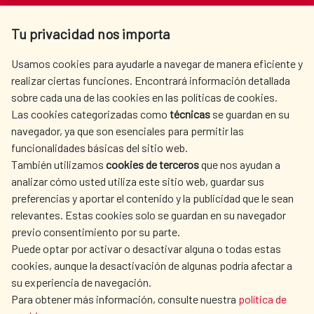
Av. Reyes Católicos 4 - 28040 Madrid
Tu privacidad nos importa
Tel. +34 900 20 30 54​​​​​​​
centro.informacion@aecid.es
Usamos cookies para ayudarle a navegar de manera eficiente y
realizar ciertas funciones. Encontrará información detallada
sobre cada una de las cookies en las políticas de cookies.
AECID
WHERE DO WE COOPERATE?
Las cookies categorizadas como
técnicas
se guardan en su
SPANISH HUMANITARIAN
PRESS ROOM
navegador, ya que son esenciales para permitir las
ACTION
funcionalidades básicas del sitio web.
CULTURE AND SCIENCE
LIBRARY
También utilizamos
cookies de terceros
que nos ayudan a
analizar cómo usted utiliza este sitio web, guardar sus
preferencias y aportar el contenido y la publicidad que le sean
relevantes. Estas cookies solo se guardan en su navegador
previo consentimiento por su parte.
Puede optar por activar o desactivar alguna o todas estas
OUR SOCIAL MEDIA
cookies, aunque la desactivación de algunas podría afectar a
su experiencia de navegación.
Para obtener más información, consulte nuestra
política de