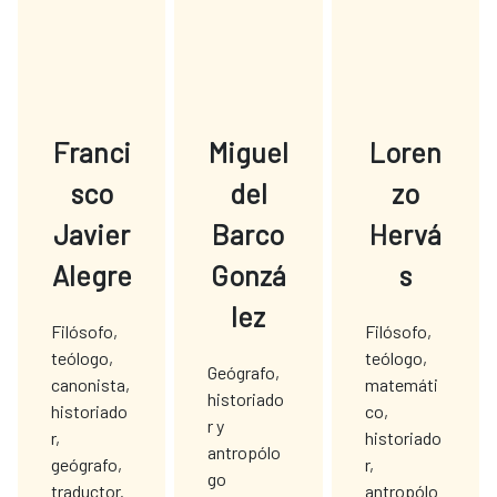
Franci
Miguel
Loren
sco
del
zo
Javier
Barco
Hervá
Alegre
Gonzá
s
lez
Filósofo,
Filósofo,
teólogo,
teólogo,
Geógrafo,
canonista,
matemáti
historiado
historiado
co,
r y
r,
historiado
antropólo
geógrafo,
r,
go
traductor.
antropólo