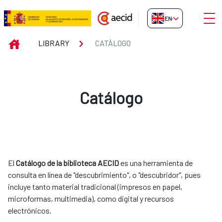
Skip to Main Content
Open
EN-GB
Catálogo
INICIO
LIBRARY
CATÁLOGO
Catálogo
El
Catálogo de la biblioteca AECID
es una herramienta de
consulta en línea de "descubrimiento", o "descubridor", pues
incluye tanto material tradicional (impresos en papel,
microformas, multimedia), como digital y recursos
electrónicos.