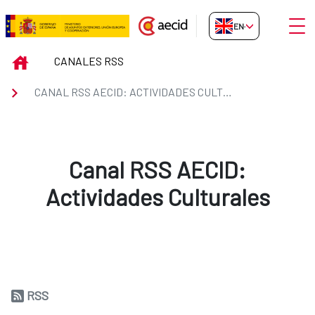
Skip to Main Content
Open
EN-GB
Canal RSS AECID: Actividades Cu
INICIO
CANALES RSS
CANAL RSS AECID: ACTIVIDADES CULTURALES
Canal RSS AECID:
Actividades Culturales
RSS