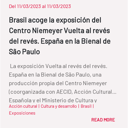
Del 11/03/2023 al 11/03/2023
Brasil acoge la exposición del
Centro Niemeyer Vuelta al revés
del revés. España en la Bienal de
São Paulo
​ La exposición Vuelta al revés del revés.
España en la Bienal de São Paulo, una
producción propia del Centro Niemeyer
(coorganizada con AECID, Acción Cultural
Española y el Ministerio de Cultura y
Acción cultural
|
Cultura y desarrollo
|
Brasil
|
Deporte), es la segunda muestra del centro
Exposiciones
cultural avilesino que se expondrá en el
READ MORE
extranjero. El 11 de marzo a las 11:00 (hora de