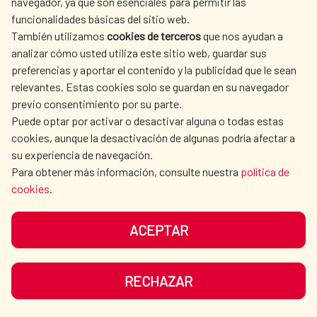
navegador, ya que son esenciales para permitir las
ACTION
funcionalidades básicas del sitio web.
CULTURE AND SCIENCE
LIBRARY
También utilizamos
cookies de terceros
que nos ayudan a
analizar cómo usted utiliza este sitio web, guardar sus
preferencias y aportar el contenido y la publicidad que le sean
relevantes. Estas cookies solo se guardan en su navegador
previo consentimiento por su parte.
Puede optar por activar o desactivar alguna o todas estas
OUR SOCIAL MEDIA
cookies, aunque la desactivación de algunas podría afectar a
su experiencia de navegación.
Para obtener más información, consulte nuestra
política de
cookies
.
ACEPTAR
TERMS OF USE
DATA PROTECTION
COOKIE POLICY
BROWSING GUIDE
RECHAZAR
ACCESSIBILITY
SITEMAP