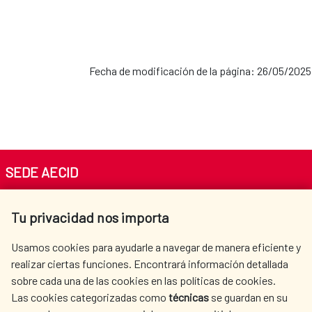
referencias, mapear problemáticas e
intereses y sintetizar ideas creativas. Con
esa información se creará un pequeño
documento que se pueda enviar a todes les
Fecha de modificación de la página: 26/05/2025
participantes del taller unos días después.
Imparte: Colectivo El Plumero, Pablo López
y Javier Vaquero Más información e
inscripciones: Centro Cultural de España en
México
SEDE AECID
Av. Reyes Católicos 4 - 28040 Madrid
Tu privacidad nos importa
Tel. +34 900 20 30 54​​​​​​​
centro.informacion@aecid.es
Usamos cookies para ayudarle a navegar de manera eficiente y
realizar ciertas funciones. Encontrará información detallada
sobre cada una de las cookies en las políticas de cookies.
AECID
WHERE DO WE COOPERATE?
Las cookies categorizadas como
técnicas
se guardan en su
SPANISH HUMANITARIAN
PRESS ROOM