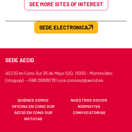
SEE MORE SITES OF INTEREST
SEDE.ELECTRONICA
SEDE AECID
AECID en Cono Sur 25 de Mayo 520, 11000 - Montevideo
(Uruguay) - +598 29168078 | oce.conosur@aecid.es
QUIÉNES SOMOS
NUESTROS SOCIOS
OFICINA EN CONO SUR
NORMATIVA
AECID EN CONO SUR
CONVOCATORIAS
NOTICIAS