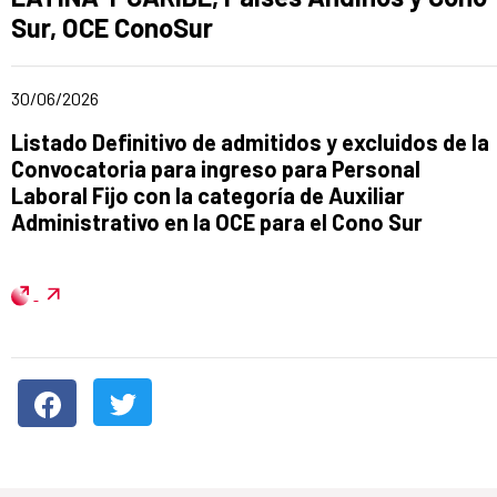
Sur, OCE ConoSur
Date of publication of the news item
30/06/2026
Title of the announcement:
Listado Definitivo de admitidos y excluidos de la
Convocatoria para ingreso para Personal
Laboral Fijo con la categoría de Auxiliar
Administrativo en la OCE para el Cono Sur