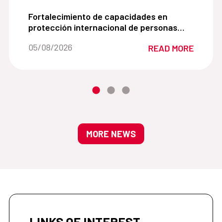
 Encuentro Regional de Hidrógeno Verde:
Fortalecimiento de capacidades en protección in
Fortalecimiento de capacidades en
protección internacional de personas
refugiadas y apátridas
Date of the news::
05/08/2026
READ MORE
MORE NEWS
LINKS OF INTEREST