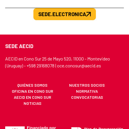
SEDE.ELECTRONICA
SEDE AECID
AECID en Cono Sur 25 de Mayo 520, 11000 - Montevideo
(Uruguay) - +598 29168078 | oce.conosur@aecid.es
QUIÉNES SOMOS
NUESTROS SOCIOS
OFICINA EN CONO SUR
NORMATIVA
AECID EN CONO SUR
CONVOCATORIAS
NOTICIAS