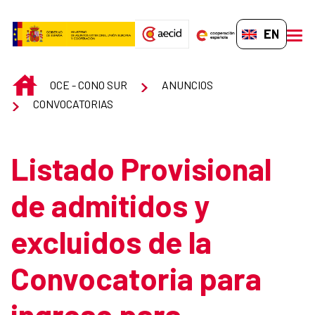
Skip to Main Content
EN-GB
men
INICIO
OCE - CONO SUR
ANUNCIOS
CONVOCATORIAS
Listado Provisional
de admitidos y
excluidos de la
Convocatoria para
ingreso para