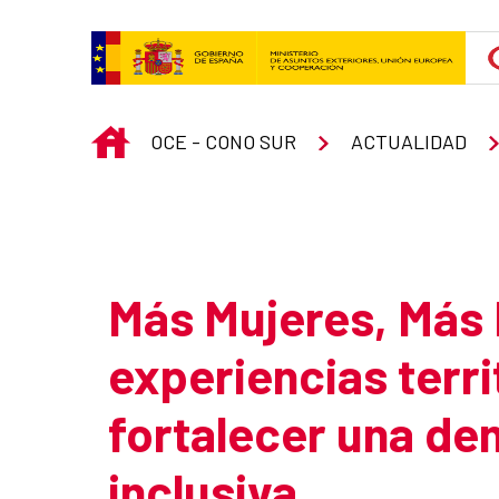
Skip to Main Content
INICIO
OCE - CONO SUR
ACTUALIDAD
Atrás
Más Mujeres, Más
experiencias terri
fortalecer una d
inclusiva