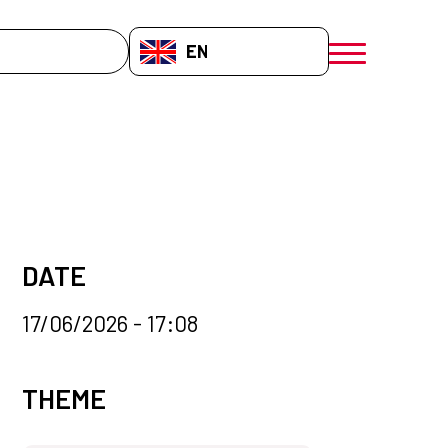
EN-GB
menú móvil a
DATE
17/06/2026 - 17:08
News categories
THEME