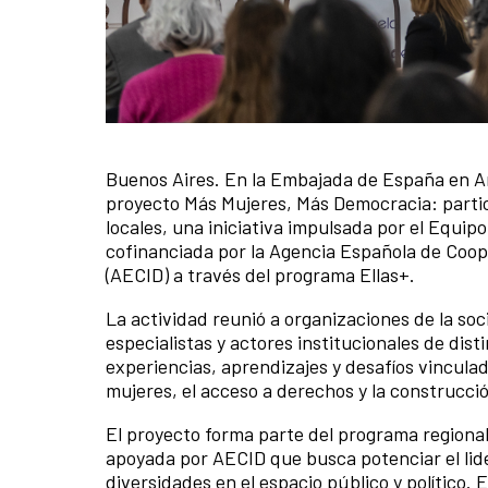
Buenos Aires. En la Embajada de España en Arg
News content
proyecto Más Mujeres, Más Democracia: partic
locales, una iniciativa impulsada por el Equip
cofinanciada por la Agencia Española de Coope
(AECID) a través del programa Ellas+.
La actividad reunió a organizaciones de la soc
especialistas y actores institucionales de dis
experiencias, aprendizajes y desafíos vinculado
mujeres, el acceso a derechos y la construcci
El proyecto forma parte del programa regional
apoyada por AECID que busca potenciar el lide
diversidades en el espacio público y político. 