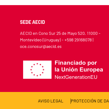
SEDE AECID
AECID en Cono Sur 25 de Mayo 520, 11000 -
Montevideo (Uruguay) - +598 29168078 |
oce.conosur@aecid.es
AVISO LEGAL
PROTECCIÓN DE D