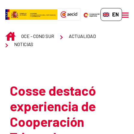
Skip to Main Content
EN-GB
men
INICIO
OCE - CONO SUR
ACTUALIDAD
NOTICIAS
Atrás
Cosse destacó
experiencia de
Cooperación