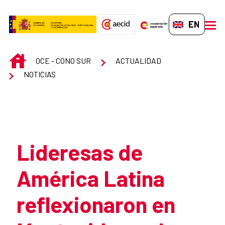
Skip to Main Content
EN-GB
men
INICIO
OCE - CONO SUR
ACTUALIDAD
NOTICIAS
Atrás
Lideresas de
América Latina
reflexionaron en