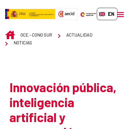
Skip to Main Content
EN-GB
men
INICIO
OCE - CONO SUR
ACTUALIDAD
NOTICIAS
Atrás
Innovación pública,
inteligencia
artificial y