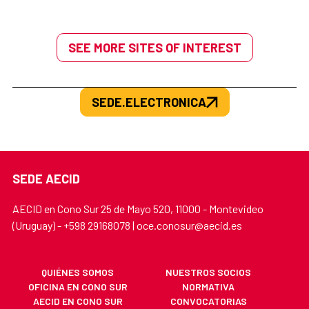
SEE MORE SITES OF INTEREST
SEDE.ELECTRONICA
SEDE AECID
AECID en Cono Sur 25 de Mayo 520, 11000 - Montevideo
(Uruguay) - +598 29168078 | oce.conosur@aecid.es
QUIÉNES SOMOS
NUESTROS SOCIOS
OFICINA EN CONO SUR
NORMATIVA
AECID EN CONO SUR
CONVOCATORIAS